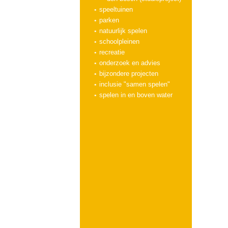
speeltuinen
parken
natuurlijk spelen
schoolpleinen
recreatie
onderzoek en advies
bijzondere projecten
inclusie "samen spelen"
spelen in en boven water