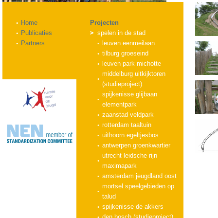
Home
Projecten
Publicaties
spelen in de stad
Partners
leuven eenmeilaan
tilburg groeseind
leuven park michotte
middelburg uitkijktoren
(studieproject)
spijkenisse glijbaan
elementpark
zaanstad veldpark
rotterdam taaltuin
uithoorn egeltjesbos
antwerpen groenkwartier
utrecht leidsche rijn
maximapark
amsterdam jeugdland oost
mortsel speelgebieden op
talud
spijkenisse de akkers
den bosch (studieproject)