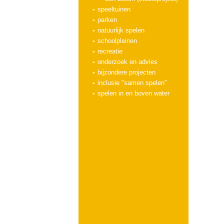
speeltuinen
parken
natuurlijk spelen
schoolpleinen
recreatie
onderzoek en advies
bijzondere projecten
inclusie "samen spelen"
spelen in en boven water