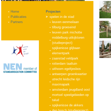
Home
Projecten
Publicaties
spelen in de stad
Partners
leuven eenmeilaan
tilburg groeseind
leuven park michotte
middelburg uitkijktoren
(studieproject)
spijkenisse glijbaan
elementpark
zaanstad veldpark
rotterdam taaltuin
uithoorn egeltjesbos
antwerpen groenkwartier
utrecht leidsche rijn
maximapark
amsterdam jeugdland oost
mortsel speelgebieden op
talud
spijkenisse de akkers
den bosch (studieproject)