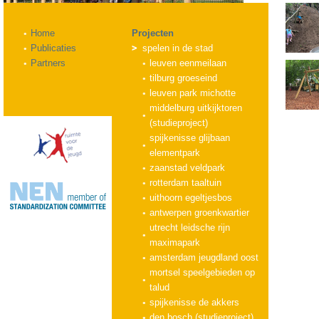
Home
Projecten
Publicaties
spelen in de stad
Partners
leuven eenmeilaan
tilburg groeseind
leuven park michotte
middelburg uitkijktoren
(studieproject)
spijkenisse glijbaan
elementpark
zaanstad veldpark
rotterdam taaltuin
uithoorn egeltjesbos
antwerpen groenkwartier
utrecht leidsche rijn
maximapark
amsterdam jeugdland oost
mortsel speelgebieden op
talud
spijkenisse de akkers
den bosch (studieproject)