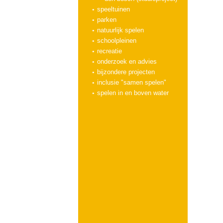
speeltuinen
parken
natuurlijk spelen
schoolpleinen
recreatie
onderzoek en advies
bijzondere projecten
inclusie "samen spelen"
spelen in en boven water