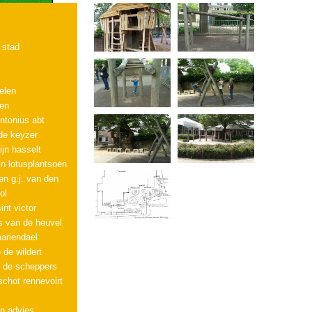
 stad
pelen
nen
ntonius abt
 de keyzer
eijn hasselt
n lotusplantsoen
n g.j. van den
ol
int victor
s van de heuvel
ariendael
 de wildert
 de scheppers
schot rennevoirt
n advies