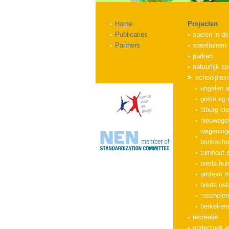
Home
Projecten
Publicaties
spelen in de
Partners
speeltuinen
parken
natuurlijk s
schoolplei
engelen a
goirle sg
tilburg cl
nieuwegei
wageninge
brinkscho
turnhout s
breda hui
arnhem m
breda osb
mechelen
berkel-en
recreatie
onderzoek e