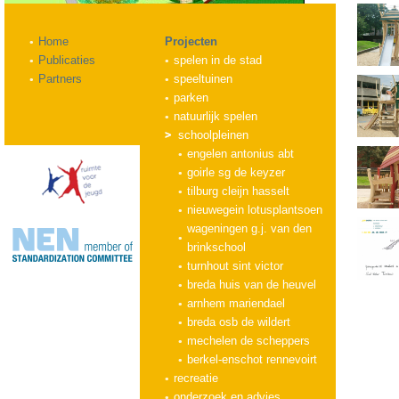
Home
Projecten
Publicaties
spelen in de stad
Partners
speeltuinen
parken
natuurlijk spelen
schoolpleinen
engelen antonius abt
goirle sg de keyzer
tilburg cleijn hasselt
nieuwegein lotusplantsoen
wageningen g.j. van den
brinkschool
turnhout sint victor
breda huis van de heuvel
arnhem mariendael
breda osb de wildert
mechelen de scheppers
berkel-enschot rennevoirt
recreatie
onderzoek en advies