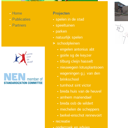
Home
Projecten
Publicaties
spelen in de stad
Partners
speeltuinen
parken
natuurlijk spelen
schoolpleinen
engelen antonius abt
goirle sg de keyzer
tilburg cleijn hasselt
nieuwegein lotusplantsoen
wageningen g.j. van den
brinkschool
turnhout sint victor
breda huis van de heuvel
arnhem mariendael
breda osb de wildert
mechelen de scheppers
berkel-enschot rennevoirt
recreatie
onderzoek en advies