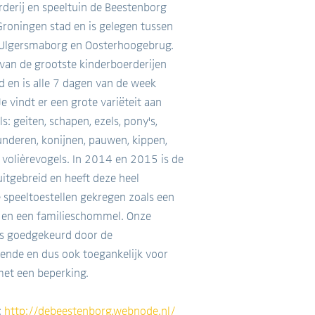
derij en speeltuin de Beestenborg
 Groningen stad en is gelegen tussen
 Ulgersmaborg en Oosterhoogebrug.
 van de grootste kinderboerderijen
d en is alle 7 dagen van de week
e vindt er een grote variëteit aan
s: geiten, schapen, ezels, pony's,
underen, konijnen, pauwen, kippen,
volièrevogels. In 2014 en 2015 is de
uitgebreid en heeft deze heel
 speeltoestellen gekregen zoals een
 en een familieschommel. Onze
is goedgekeurd door de
ende en dus ook toegankelijk voor
met een beperking.
:
http://debeestenborg.webnode.nl/