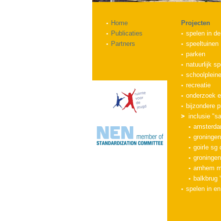
Home
Projecten
Publicaties
spelen in de
Partners
speeltuinen
parken
natuurlijk s
schoolplein
recreatie
onderzoek e
bijzondere p
inclusie "
amsterdam
groningen
goirle sg
groninge
arnhem m
balkbrug '
spelen in e