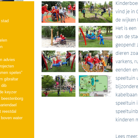
Kinderboer
vind je in
de wijken
 stad
Het is een
van de sta
pelen
geopend! J
en
dieren zoal
n advies
varkens, r
rojecten
eenden en 
samen spelen"
speeltuin 
 gibraltar
 dib
bijzondere
 de keyzer
kabelbaan
n beestenborg
speeltuin 
ariendael
speeltuinb
t reestdal
n boven water
kinderen 
Lees meer